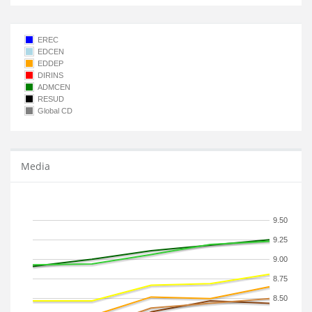
EREC
EDCEN
EDDEP
DIRINS
ADMCEN
RESUD
Global CD
Media
9.50
9.25
9.00
8.75
8.50