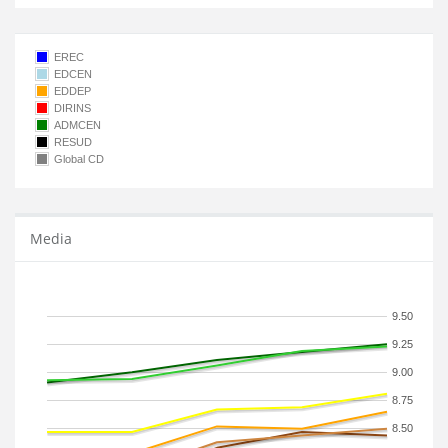
EREC
EDCEN
EDDEP
DIRINS
ADMCEN
RESUD
Global CD
Media
9.50
9.25
9.00
8.75
8.50