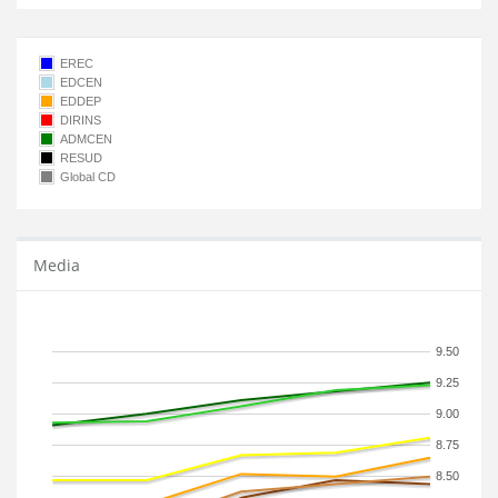
EREC
EDCEN
EDDEP
DIRINS
ADMCEN
RESUD
Global CD
Media
9.50
9.25
9.00
8.75
8.50