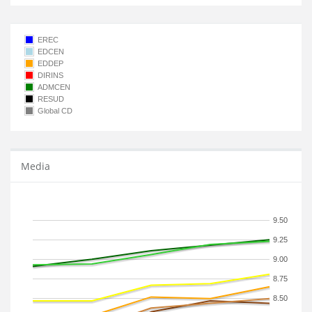
EREC
EDCEN
EDDEP
DIRINS
ADMCEN
RESUD
Global CD
Media
9.50
9.25
9.00
8.75
8.50