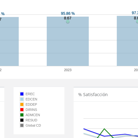
2
2023
20
% Satisfacción
EREC
EDCEN
EDDEP
DIRINS
ADMCEN
RESUD
Global CD