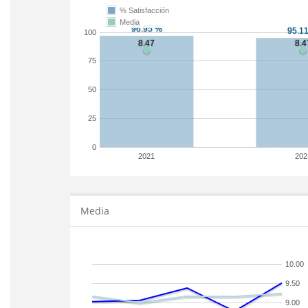
% Satisfacción
Media
100
75
50
25
0
2021
202
Media
10.00
9.50
9.00