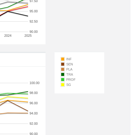
97.50
95.00
92.50
90.00
2024
2025
INF
SEN
PLA
TRA
PROF
100.00
SG
98.00
96.00
94.00
92.00
90.00