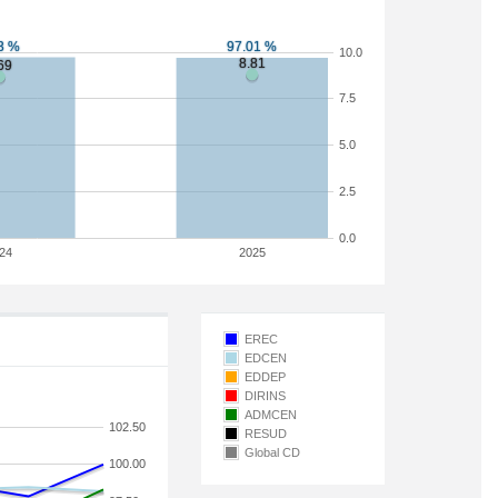
10.0
7.5
5.0
2.5
0.0
24
2025
EREC
EDCEN
EDDEP
DIRINS
ADMCEN
102.50
RESUD
Global CD
100.00