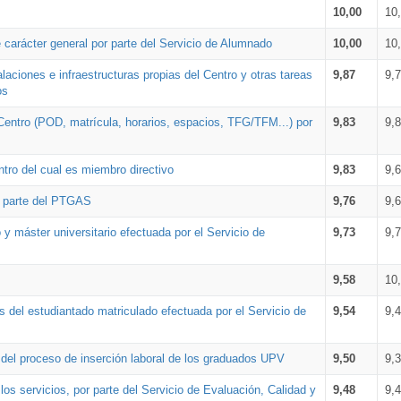
10,00
10
 carácter general por parte del Servicio de Alumnado
10,00
10
alaciones e infraestructuras propias del Centro y otras tareas
9,87
9,
os
Centro (POD, matrícula, horarios, espacios, TFG/TFM...) por
9,83
9,
tro del cual es miembro directivo
9,83
9,
r parte del PTGAS
9,76
9,
 y máster universitario efectuada por el Servicio de
9,73
9,
9,58
10
 del estudiantado matriculado efectuada por el Servicio de
9,54
9,
n del proceso de inserción laboral de los graduados UPV
9,50
9,
os servicios, por parte del Servicio de Evaluación, Calidad y
9,48
9,