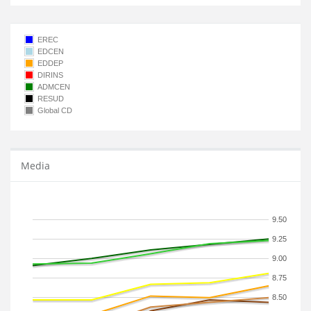
EREC
EDCEN
EDDEP
DIRINS
ADMCEN
RESUD
Global CD
Media
9.50
9.25
9.00
8.75
8.50