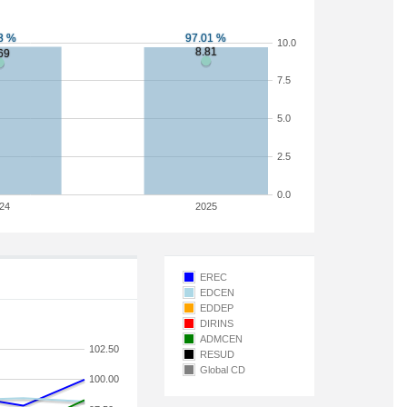
10.0
7.5
5.0
2.5
0.0
24
2025
EREC
EDCEN
EDDEP
DIRINS
ADMCEN
102.50
RESUD
Global CD
100.00