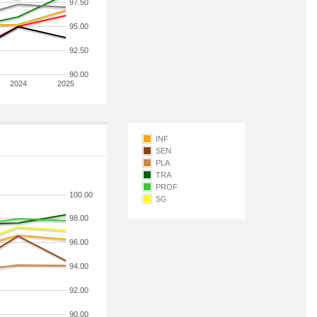
97.50
95.00
92.50
90.00
2024
2025
INF
SEN
PLA
TRA
PROF
100.00
SG
98.00
96.00
94.00
92.00
90.00