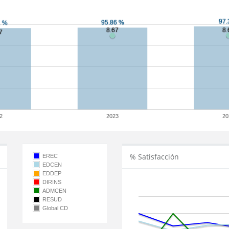
2
2023
20
% Satisfacción
EREC
EDCEN
EDDEP
DIRINS
ADMCEN
RESUD
Global CD