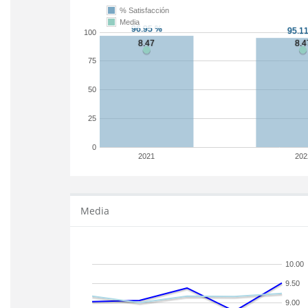
% Satisfacción
Media
100
75
50
25
0
2021
202
Media
10.00
9.50
9.00