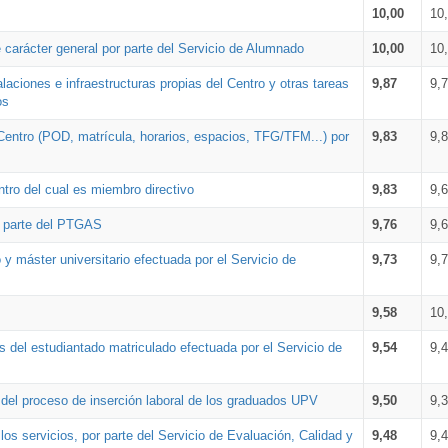
10,00
10
 carácter general por parte del Servicio de Alumnado
10,00
10
alaciones e infraestructuras propias del Centro y otras tareas
9,87
9,
os
Centro (POD, matrícula, horarios, espacios, TFG/TFM...) por
9,83
9,
tro del cual es miembro directivo
9,83
9,
r parte del PTGAS
9,76
9,
 y máster universitario efectuada por el Servicio de
9,73
9,
9,58
10
 del estudiantado matriculado efectuada por el Servicio de
9,54
9,
n del proceso de inserción laboral de los graduados UPV
9,50
9,
os servicios, por parte del Servicio de Evaluación, Calidad y
9,48
9,