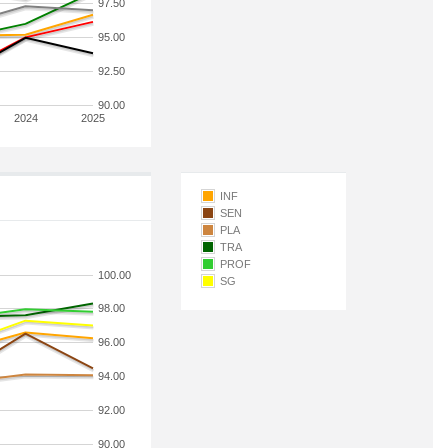
97.50
95.00
92.50
90.00
2024
2025
INF
SEN
PLA
TRA
PROF
100.00
SG
98.00
96.00
94.00
92.00
90.00