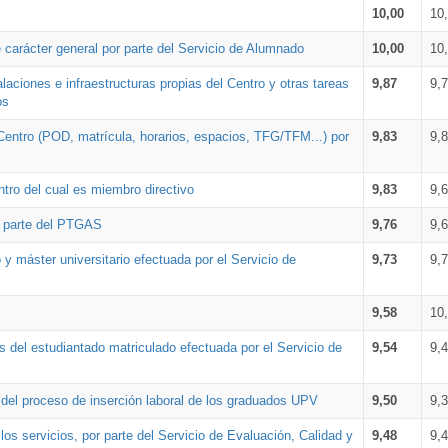
10,00
10
 carácter general por parte del Servicio de Alumnado
10,00
10
alaciones e infraestructuras propias del Centro y otras tareas
9,87
9,
os
Centro (POD, matrícula, horarios, espacios, TFG/TFM...) por
9,83
9,
tro del cual es miembro directivo
9,83
9,
r parte del PTGAS
9,76
9,
 y máster universitario efectuada por el Servicio de
9,73
9,
9,58
10
 del estudiantado matriculado efectuada por el Servicio de
9,54
9,
n del proceso de inserción laboral de los graduados UPV
9,50
9,
os servicios, por parte del Servicio de Evaluación, Calidad y
9,48
9,