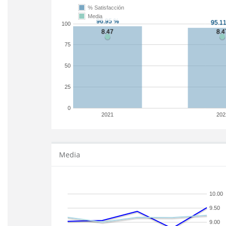
% Satisfacción
Media
100
75
50
25
0
2021
202
Media
10.00
9.50
9.00