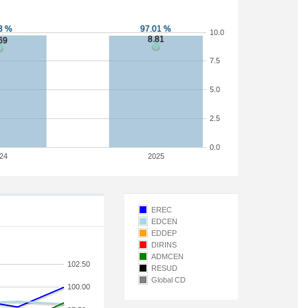
10.0
7.5
5.0
2.5
0.0
24
2025
EREC
EDCEN
EDDEP
DIRINS
ADMCEN
102.50
RESUD
Global CD
100.00