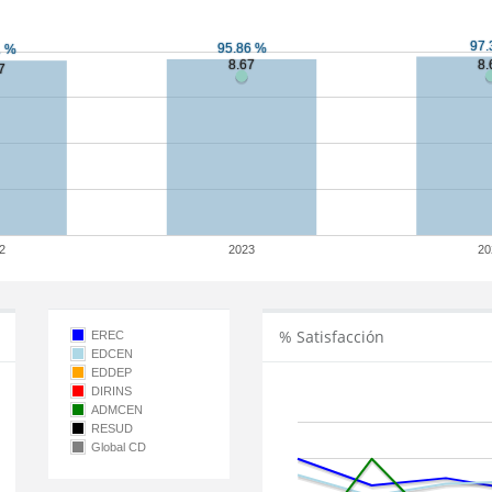
2
2023
20
% Satisfacción
EREC
EDCEN
EDDEP
DIRINS
ADMCEN
RESUD
Global CD