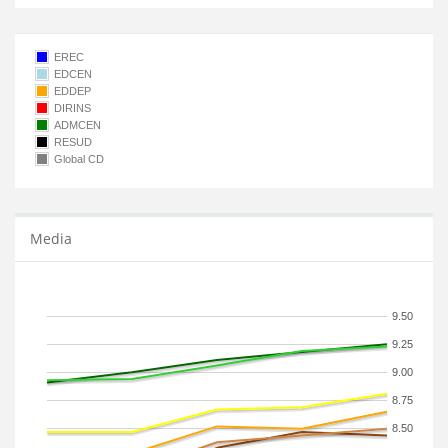
EREC
EDCEN
EDDEP
DIRINS
ADMCEN
RESUD
Global CD
Media
9.50
9.25
9.00
8.75
8.50