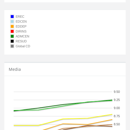
EREC
EDCEN
EDDEP
DIRINS
ADMCEN
RESUD
Global CD
Media
9.50
9.25
9.00
8.75
8.50