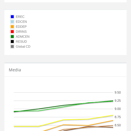
EREC
EDCEN
EDDEP
DIRINS
ADMCEN
RESUD
Global CD
Media
9.50
9.25
9.00
8.75
8.50