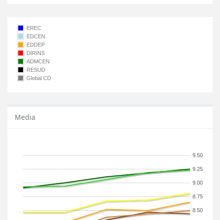
EREC
EDCEN
EDDEP
DIRINS
ADMCEN
RESUD
Global CD
Media
9.50
9.25
9.00
8.75
8.50