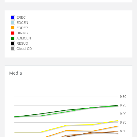
EREC
EDCEN
EDDEP
DIRINS
ADMCEN
RESUD
Global CD
Media
9.50
9.25
9.00
8.75
8.50