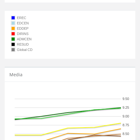
EREC
EDCEN
EDDEP
DIRINS
ADMCEN
RESUD
Global CD
Media
9.50
9.25
9.00
8.75
8.50