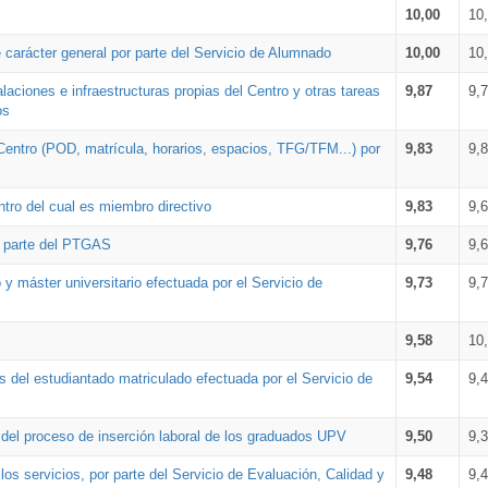
10,00
10
 carácter general por parte del Servicio de Alumnado
10,00
10
alaciones e infraestructuras propias del Centro y otras tareas
9,87
9,
os
Centro (POD, matrícula, horarios, espacios, TFG/TFM...) por
9,83
9,
tro del cual es miembro directivo
9,83
9,
r parte del PTGAS
9,76
9,
 y máster universitario efectuada por el Servicio de
9,73
9,
9,58
10
 del estudiantado matriculado efectuada por el Servicio de
9,54
9,
n del proceso de inserción laboral de los graduados UPV
9,50
9,
os servicios, por parte del Servicio de Evaluación, Calidad y
9,48
9,