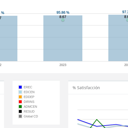
2
2023
20
% Satisfacción
EREC
EDCEN
EDDEP
DIRINS
ADMCEN
RESUD
Global CD