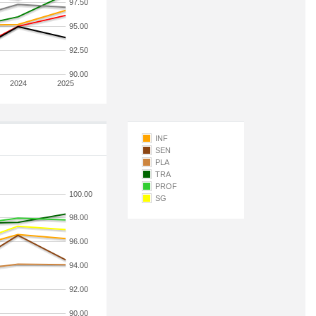
97.50
95.00
92.50
90.00
2024
2025
INF
SEN
PLA
TRA
PROF
100.00
SG
98.00
96.00
94.00
92.00
90.00