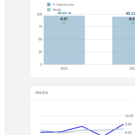
% Satisfacción
Media
100
75
50
25
0
2021
202
Media
10.00
9.50
9.00