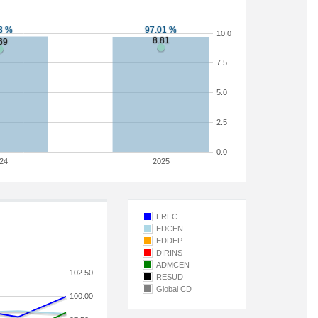
10.0
7.5
5.0
2.5
0.0
24
2025
EREC
EDCEN
EDDEP
DIRINS
ADMCEN
102.50
RESUD
Global CD
100.00