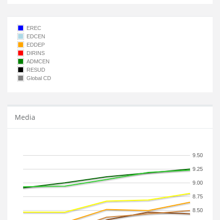
EREC
EDCEN
EDDEP
DIRINS
ADMCEN
RESUD
Global CD
Media
9.50
9.25
9.00
8.75
8.50