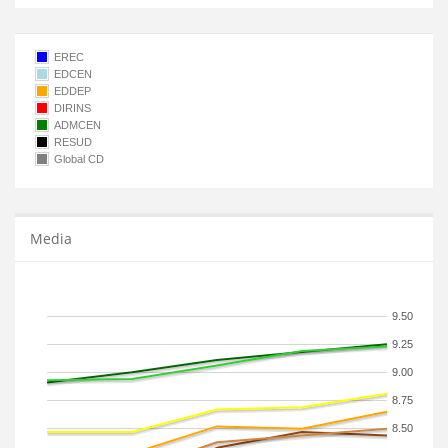
EREC
EDCEN
EDDEP
DIRINS
ADMCEN
RESUD
Global CD
Media
9.50
9.25
9.00
8.75
8.50