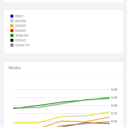
EREC
EDCEN
EDDEP
DIRINS
ADMCEN
RESUD
Global CD
Media
9.50
9.25
9.00
8.75
8.50