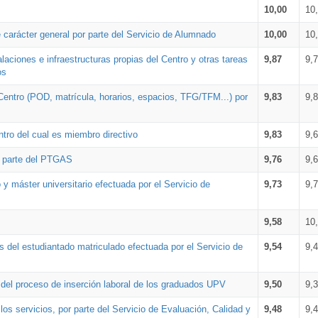
10,00
10
 carácter general por parte del Servicio de Alumnado
10,00
10
alaciones e infraestructuras propias del Centro y otras tareas
9,87
9,
os
Centro (POD, matrícula, horarios, espacios, TFG/TFM...) por
9,83
9,
tro del cual es miembro directivo
9,83
9,
r parte del PTGAS
9,76
9,
 y máster universitario efectuada por el Servicio de
9,73
9,
9,58
10
 del estudiantado matriculado efectuada por el Servicio de
9,54
9,
n del proceso de inserción laboral de los graduados UPV
9,50
9,
os servicios, por parte del Servicio de Evaluación, Calidad y
9,48
9,