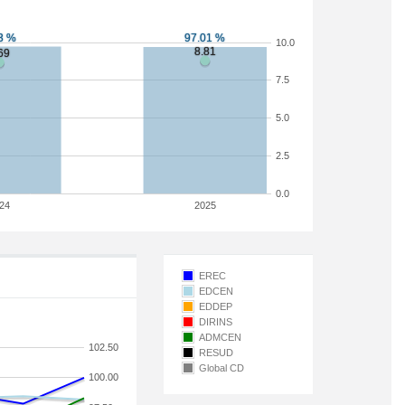
10.0
7.5
5.0
2.5
0.0
24
2025
EREC
EDCEN
EDDEP
DIRINS
ADMCEN
102.50
RESUD
Global CD
100.00