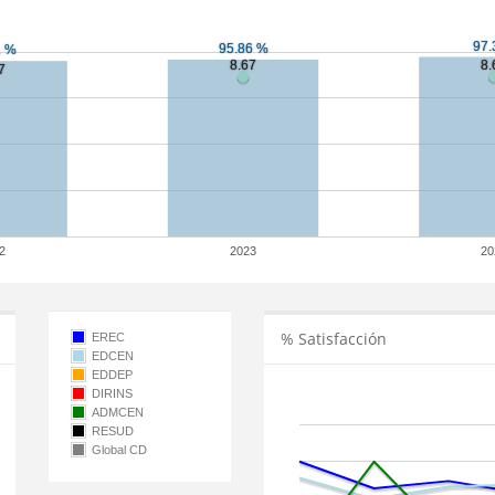
2
2023
20
% Satisfacción
EREC
EDCEN
EDDEP
DIRINS
ADMCEN
RESUD
Global CD