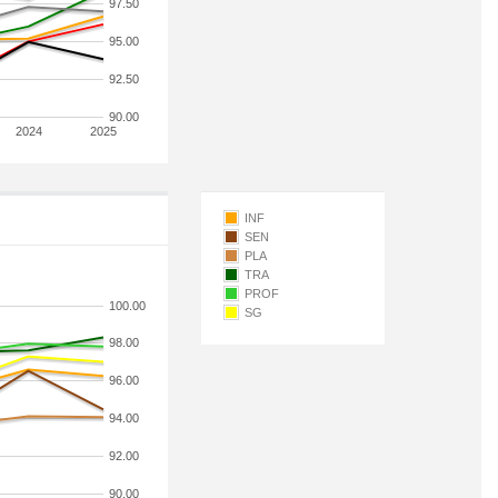
97.50
95.00
92.50
90.00
2024
2025
INF
SEN
PLA
TRA
PROF
100.00
SG
98.00
96.00
94.00
92.00
90.00