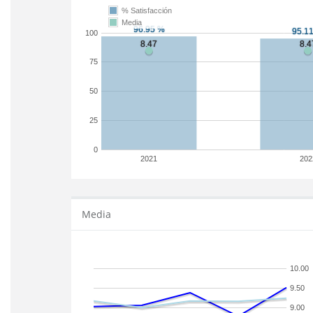
% Satisfacción
Media
100
75
50
25
0
2021
202
Media
10.00
9.50
9.00