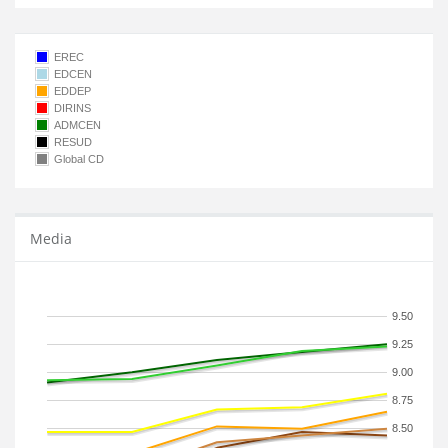
EREC
EDCEN
EDDEP
DIRINS
ADMCEN
RESUD
Global CD
Media
9.50
9.25
9.00
8.75
8.50