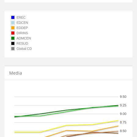
EREC
EDCEN
EDDEP
DIRINS
ADMCEN
RESUD
Global CD
Media
9.50
9.25
9.00
8.75
8.50