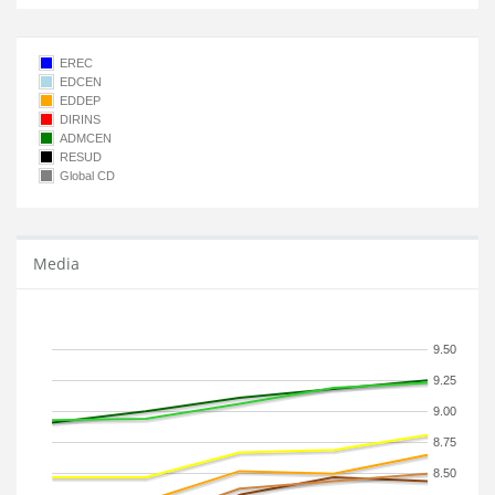
EREC
EDCEN
EDDEP
DIRINS
ADMCEN
RESUD
Global CD
Media
9.50
9.25
9.00
8.75
8.50