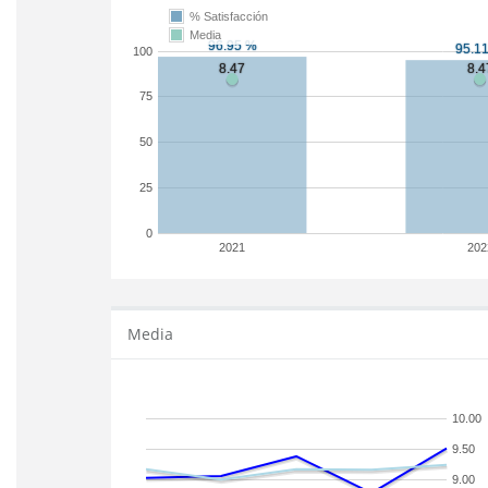
% Satisfacción
Media
100
75
50
25
0
2021
202
Media
10.00
9.50
9.00