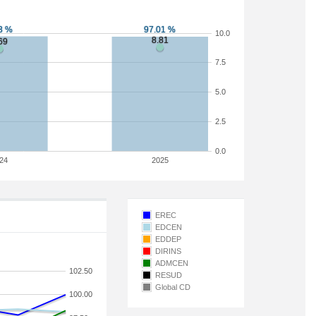
10.0
7.5
5.0
2.5
0.0
24
2025
EREC
EDCEN
EDDEP
DIRINS
ADMCEN
102.50
RESUD
Global CD
100.00