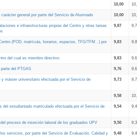
10,00
10
 carácter general por parte del Servicio de Alumnado
10,00
10
alaciones e infraestructuras propias del Centro y otras tareas
9,87
9,
os
Centro (POD, matrícula, horarios, espacios, TFG/TFM...) por
9,83
9,
tro del cual es miembro directivo
9,83
9,
r parte del PTGAS
9,76
9,
 y máster universitario efectuada por el Servicio de
9,73
9,
9,58
10
 del estudiantado matriculado efectuada por el Servicio de
9,54
9,
n del proceso de inserción laboral de los graduados UPV
9,50
9,
os servicios, por parte del Servicio de Evaluación, Calidad y
9,48
9,