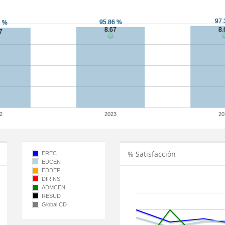
2
2023
20
% Satisfacción
EREC
EDCEN
EDDEP
DIRINS
ADMCEN
RESUD
Global CD