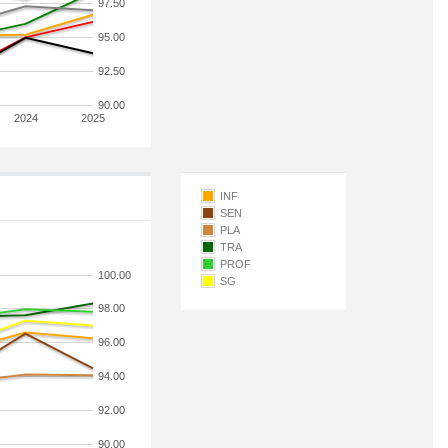
97.50
95.00
92.50
90.00
2024
2025
INF
SEN
PLA
TRA
PROF
100.00
SG
98.00
96.00
94.00
92.00
90.00