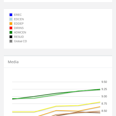
EREC
EDCEN
EDDEP
DIRINS
ADMCEN
RESUD
Global CD
Media
9.50
9.25
9.00
8.75
8.50