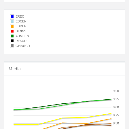
EREC
EDCEN
EDDEP
DIRINS
ADMCEN
RESUD
Global CD
Media
9.50
9.25
9.00
8.75
8.50