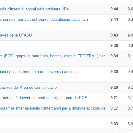
rocés d'inserció laboral dels graduats UPV
9,44
9,
serveis, per part del Servei d'Avaluació, Qualitat i
9,44
9,
 través de la UFASU
9,43
9,
9,38
9,
tre (POD, grups de matrícula, horaris, espais, TFG/TFM..) per
9,34
9,1
oració i posada en marxa de convenis i accions
9,30
9,
a través del Àrea de Comunicació
9,29
9,1
l'actuació docent del professorat, per part de l'ICE
9,21
9,
Programes Internacionals d'Intercanvi per a difondre accions de
9,17
8,
9,03
8,