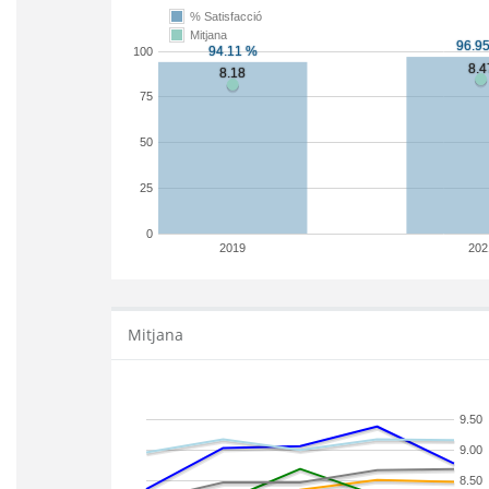
% Satisfacció
Mitjana
100
75
50
25
0
2019
202
Mitjana
9.50
9.00
8.50