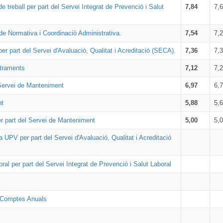
 de treball per part del Servei Integrat de Prevenció i Salut
7,84
7,
 de Normativa i Coordinació Administrativa.
7,54
7,
r part del Servei d'Avaluació, Qualitat i Acreditació (SECA).
7,36
7,
straments
7,12
7,
l Servei de Manteniment
6,97
6,
nt
5,88
5,
r part del Servei de Manteniment
5,00
5,
a UPV per part del Servei d'Avaluació, Qualitat i Acreditació
al per part del Servei Integrat de Prevenció i Salut Laboral
e Comptes Anuals