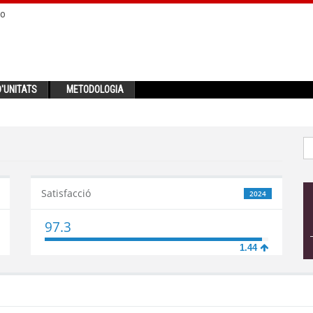
no
'UNITATS
METODOLOGIA
Satisfacció
2024
97.3
1.44