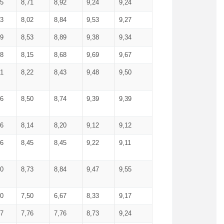
75
8,71
8,92
9,24
9,24
33
8,02
8,84
9,53
9,27
59
8,53
8,89
9,38
9,34
48
8,15
8,68
9,69
9,67
61
8,22
8,43
9,48
9,50
26
8,50
8,74
9,39
9,39
26
8,14
8,20
9,12
9,12
56
8,45
8,45
9,22
9,11
40
8,73
8,84
9,47
9,55
50
7,50
6,67
8,33
9,17
27
7,76
7,76
8,73
9,24