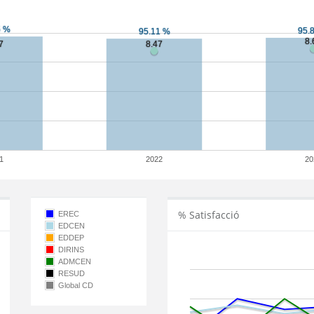
1
2022
20
% Satisfacció
EREC
EDCEN
EDDEP
DIRINS
ADMCEN
RESUD
Global CD