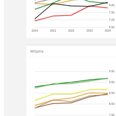
8.00
7.50
7.00
6.50
2019
2021
2022
2023
2024
Mitjana
9.50
9.00
8.50
8.00
7.50