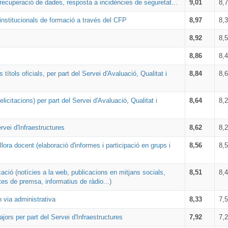
i recuperació de dades, resposta a incidències de seguretat...
9,01
8,
institucionals de formació a través del CFP
8,97
8,
8,92
8,
8,86
8,
ítols oficials, per part del Servei d'Avaluació, Qualitat i
8,84
8,
icitacions) per part del Servei d'Avaluació, Qualitat i
8,64
8,
rvei d'Infraestructures
8,62
8,
lora docent (elaboració d'informes i participació en grups i
8,56
8,
ació (notícies a la web, publicacions en mitjans socials,
8,51
8,
tes de premsa, informatius de ràdio...)
 via administrativa
8,33
7,
ajors per part del Servei d'Infraestructures
7,92
7,