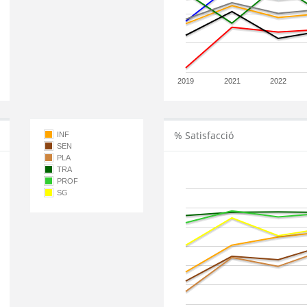
2019
2021
2022
% Satisfacció
INF
SEN
PLA
TRA
PROF
SG