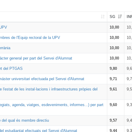
SG
IN
a UPV
10,00
10
embres de l'Equip rectoral de la UPV
10,00
10
rrània
10,00
10
àcter general per part del Servei d'Alumnat
10,00
10
part del PTGAS
9,80
9,
máster universitari efectuada pel Servei d'Alumnat
9,71
9,
 l'estat de les instal·lacions i infraestructures pròpies del
9,61
9,
legiats, agenda, viatges, esdeveniments, informes...) per part
9,60
9,
 del qual és membre directiu
9,57
9,
el estudiantat efectuats pel Servei d'Alumnat
9,44
9,