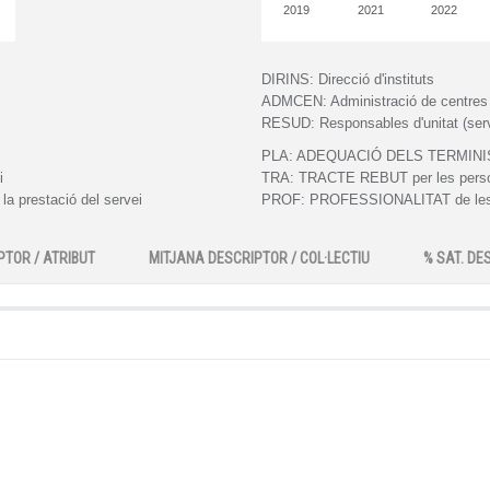
2019
2021
2022
DIRINS:
Direcció d'instituts
ADMCEN:
Administració de centres
RESUD:
Responsables d'unitat (serv
PLA:
ADEQUACIÓ DELS TERMINIS en
i
TRA:
TRACTE REBUT per les person
a prestació del servei
PROF:
PROFESSIONALITAT de les p
PTOR / ATRIBUT
MITJANA DESCRIPTOR / COL·LECTIU
% SAT. DE