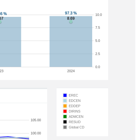
10.0
7.5
5.0
2.5
0.0
23
2024
EREC
EDCEN
EDDEP
DIRINS
ADMCEN
105.00
RESUD
Global CD
100.00