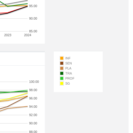
95.00
90.00
85.00
2023
2024
INF
SEN
PLA
TRA
PROF
100.00
SG
98.00
96.00
94.00
92.00
90.00
88.00