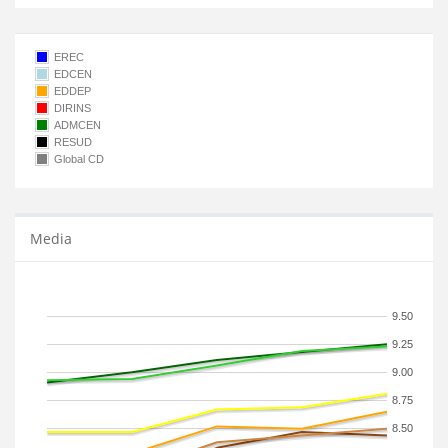
EREC
EDCEN
EDDEP
DIRINS
ADMCEN
RESUD
Global CD
Media
9.50
9.25
9.00
8.75
8.50