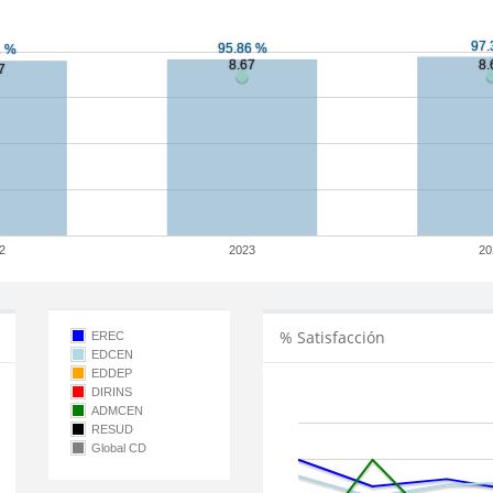
2
2023
20
% Satisfacción
EREC
EDCEN
EDDEP
DIRINS
ADMCEN
RESUD
Global CD