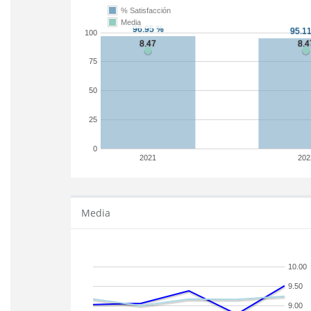
% Satisfacción
Media
100
75
50
25
0
2021
202
Media
10.00
9.50
9.00