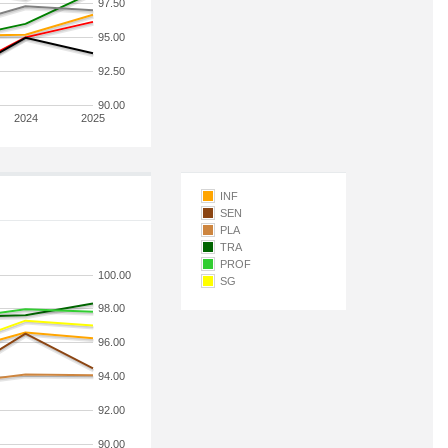
97.50
95.00
92.50
90.00
2024
2025
INF
SEN
PLA
TRA
PROF
100.00
SG
98.00
96.00
94.00
92.00
90.00