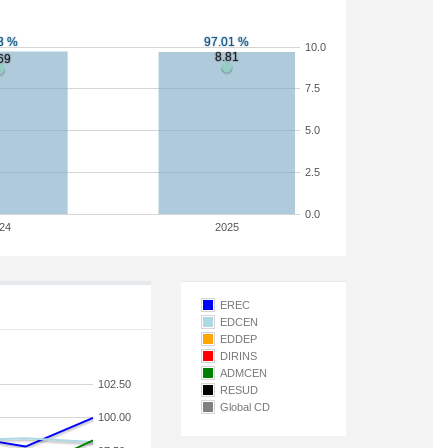
10.0
7.5
5.0
2.5
0.0
24
2025
EREC
EDCEN
EDDEP
DIRINS
ADMCEN
102.50
RESUD
Global CD
100.00