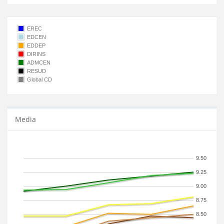
EREC
EDCEN
EDDEP
DIRINS
ADMCEN
RESUD
Global CD
Media
9.50
9.25
9.00
8.75
8.50