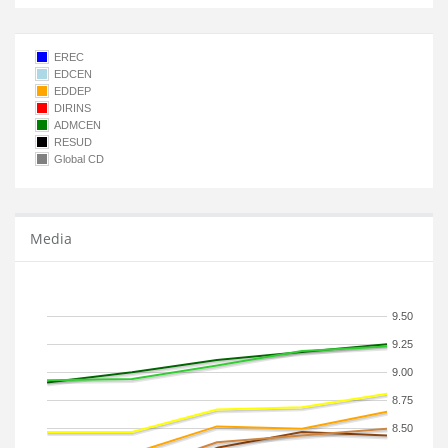
EREC
EDCEN
EDDEP
DIRINS
ADMCEN
RESUD
Global CD
Media
9.50
9.25
9.00
8.75
8.50