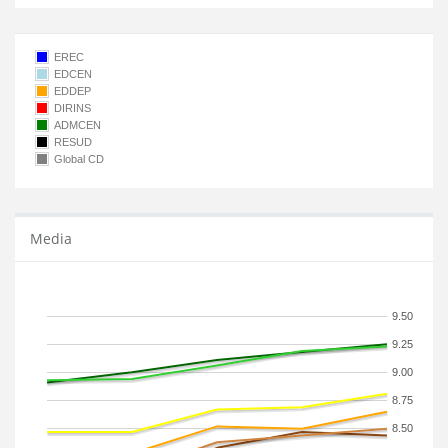
EREC
EDCEN
EDDEP
DIRINS
ADMCEN
RESUD
Global CD
Media
9.50
9.25
9.00
8.75
8.50