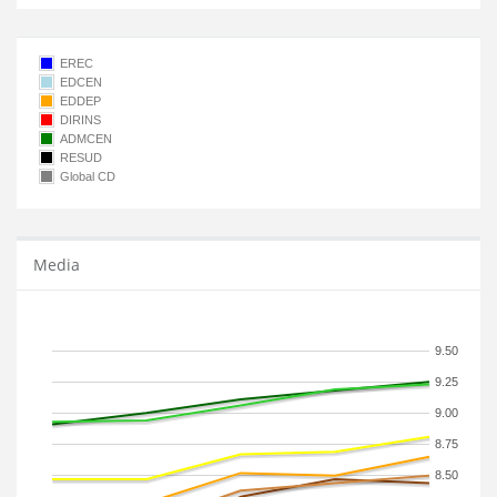
EREC
EDCEN
EDDEP
DIRINS
ADMCEN
RESUD
Global CD
Media
9.50
9.25
9.00
8.75
8.50