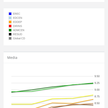
EREC
EDCEN
EDDEP
DIRINS
ADMCEN
RESUD
Global CD
Media
9.50
9.25
9.00
8.75
8.50