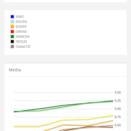
EREC
EDCEN
EDDEP
DIRINS
ADMCEN
RESUD
Global CD
Media
9.50
9.25
9.00
8.75
8.50