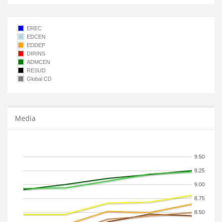
EREC
EDCEN
EDDEP
DIRINS
ADMCEN
RESUD
Global CD
Media
9.50
9.25
9.00
8.75
8.50