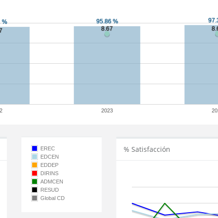
2
2023
20
% Satisfacción
EREC
EDCEN
EDDEP
DIRINS
ADMCEN
RESUD
Global CD