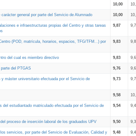
10,00
10
 carácter general por parte del Servicio de Alumnado
10,00
10
alaciones e infraestructuras propias del Centro y otras tareas
9,87
9,
os
Centro (POD, matrícula, horarios, espacios, TFG/TFM...) por
9,83
9,
tro del cual es miembro directivo
9,83
9,
r parte del PTGAS
9,76
9,
 y máster universitario efectuada por el Servicio de
9,73
9,
9,58
10
 del estudiantado matriculado efectuada por el Servicio de
9,54
9,
n del proceso de inserción laboral de los graduados UPV
9,50
9,
os servicios, por parte del Servicio de Evaluación, Calidad y
9,48
9,