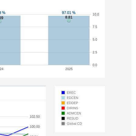
10.0
7.5
5.0
2.5
0.0
24
2025
EREC
EDCEN
EDDEP
DIRINS
ADMCEN
102.50
RESUD
Global CD
100.00