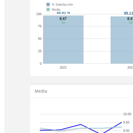
% Satisfacción
Media
100
75
50
25
0
2021
202
Media
10.00
9.50
9.00