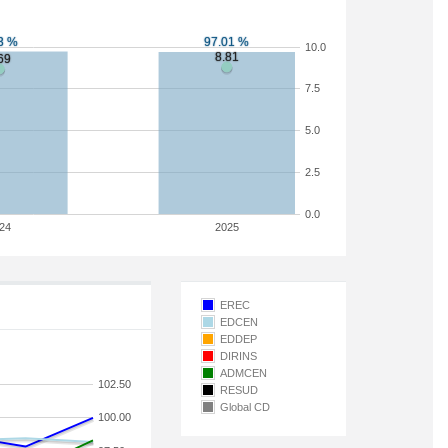
10.0
7.5
5.0
2.5
0.0
24
2025
EREC
EDCEN
EDDEP
DIRINS
ADMCEN
102.50
RESUD
Global CD
100.00