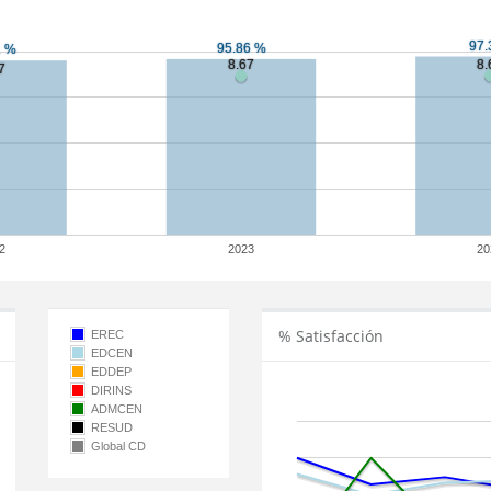
2
2023
20
% Satisfacción
EREC
EDCEN
EDDEP
DIRINS
ADMCEN
RESUD
Global CD