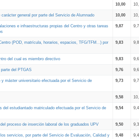
10,00
10
 carácter general por parte del Servicio de Alumnado
10,00
10
alaciones e infraestructuras propias del Centro y otras tareas
9,87
9,
os
Centro (POD, matrícula, horarios, espacios, TFG/TFM...) por
9,83
9,
tro del cual es miembro directivo
9,83
9,
r parte del PTGAS
9,76
9,
 y máster universitario efectuada por el Servicio de
9,73
9,
9,58
10
 del estudiantado matriculado efectuada por el Servicio de
9,54
9,
n del proceso de inserción laboral de los graduados UPV
9,50
9,
os servicios, por parte del Servicio de Evaluación, Calidad y
9,48
9,