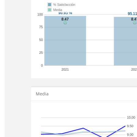
% Satisfacción
Media
100
75
50
25
0
2021
202
Media
10.00
9.50
9.00