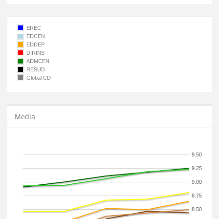
EREC
EDCEN
EDDEP
DIRINS
ADMCEN
RESUD
Global CD
Media
9.50
9.25
9.00
8.75
8.50