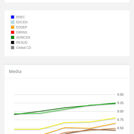
EREC
EDCEN
EDDEP
DIRINS
ADMCEN
RESUD
Global CD
Media
9.50
9.25
9.00
8.75
8.50