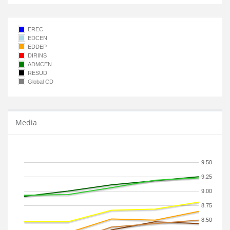
EREC
EDCEN
EDDEP
DIRINS
ADMCEN
RESUD
Global CD
Media
9.50
9.25
9.00
8.75
8.50