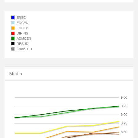
EREC
EDCEN
EDDEP
DIRINS
ADMCEN
RESUD
Global CD
Media
9.50
9.25
9.00
8.75
8.50