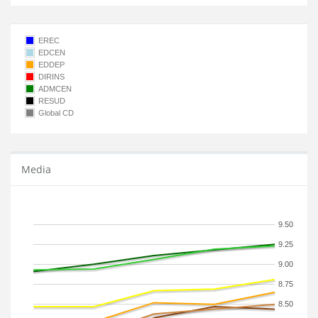
EREC
EDCEN
EDDEP
DIRINS
ADMCEN
RESUD
Global CD
Media
9.50
9.25
9.00
8.75
8.50