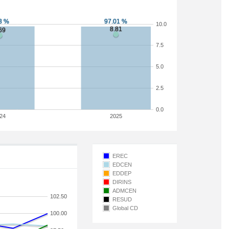
10.0
7.5
5.0
2.5
0.0
24
2025
EREC
EDCEN
EDDEP
DIRINS
ADMCEN
102.50
RESUD
Global CD
100.00