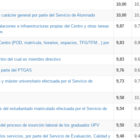
10,00
10
 carácter general por parte del Servicio de Alumnado
10,00
10
alaciones e infraestructuras propias del Centro y otras tareas
9,87
9,
os
Centro (POD, matrícula, horarios, espacios, TFG/TFM...) por
9,83
9,
tro del cual es miembro directivo
9,83
9,
r parte del PTGAS
9,76
9,
 y máster universitario efectuada por el Servicio de
9,73
9,
9,58
10
 del estudiantado matriculado efectuada por el Servicio de
9,54
9,
n del proceso de inserción laboral de los graduados UPV
9,50
9,
os servicios, por parte del Servicio de Evaluación, Calidad y
9,48
9,