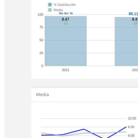
% Satisfacción
Media
100
75
50
25
0
2021
202
Media
10.00
9.50
9.00