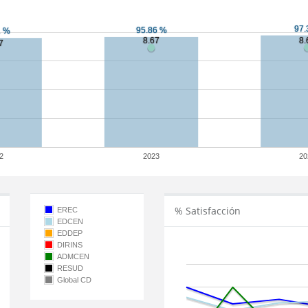
2
2023
20
% Satisfacción
EREC
EDCEN
EDDEP
DIRINS
ADMCEN
RESUD
Global CD