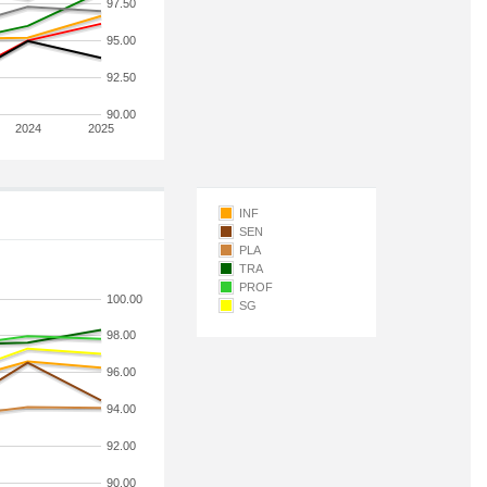
97.50
95.00
92.50
90.00
2024
2025
INF
SEN
PLA
TRA
PROF
100.00
SG
98.00
96.00
94.00
92.00
90.00