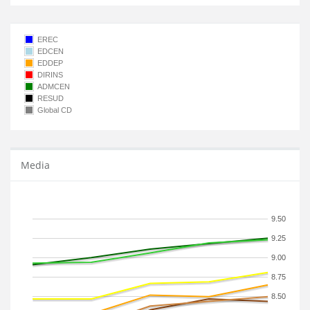
EREC
EDCEN
EDDEP
DIRINS
ADMCEN
RESUD
Global CD
Media
9.50
9.25
9.00
8.75
8.50