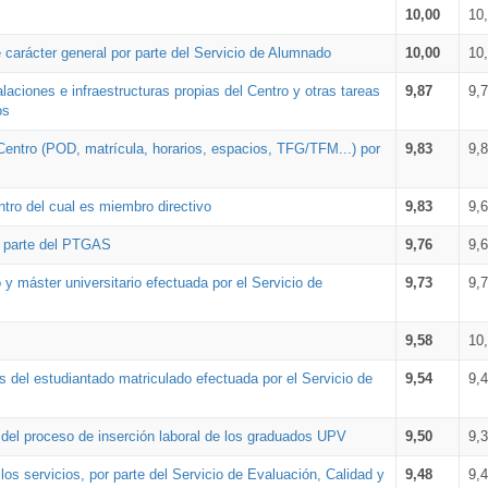
10,00
10
 carácter general por parte del Servicio de Alumnado
10,00
10
alaciones e infraestructuras propias del Centro y otras tareas
9,87
9,
os
Centro (POD, matrícula, horarios, espacios, TFG/TFM...) por
9,83
9,
tro del cual es miembro directivo
9,83
9,
r parte del PTGAS
9,76
9,
 y máster universitario efectuada por el Servicio de
9,73
9,
9,58
10
 del estudiantado matriculado efectuada por el Servicio de
9,54
9,
n del proceso de inserción laboral de los graduados UPV
9,50
9,
os servicios, por parte del Servicio de Evaluación, Calidad y
9,48
9,