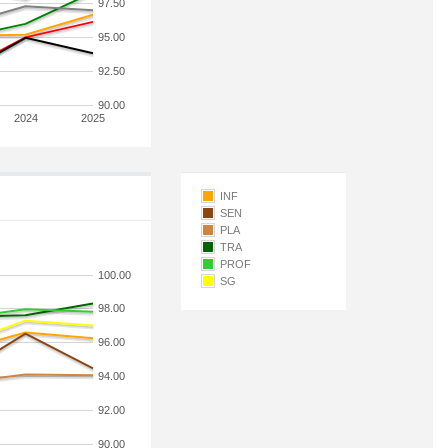
97.50
95.00
92.50
90.00
2024
2025
INF
SEN
PLA
TRA
PROF
100.00
SG
98.00
96.00
94.00
92.00
90.00