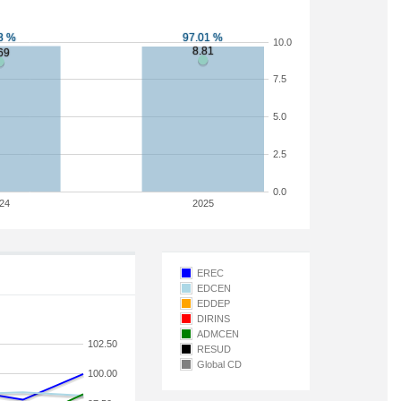
10.0
7.5
5.0
2.5
0.0
24
2025
EREC
EDCEN
EDDEP
DIRINS
ADMCEN
102.50
RESUD
Global CD
100.00