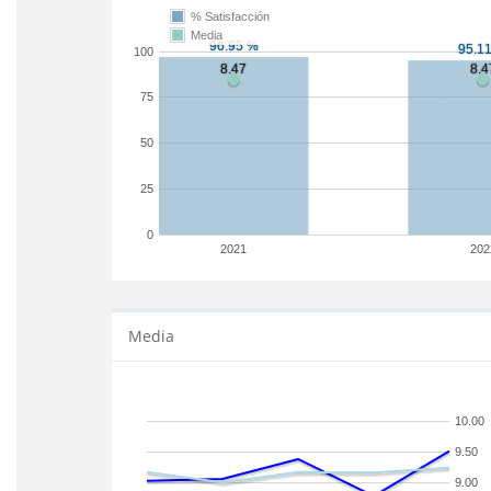
% Satisfacción
Media
100
75
50
25
0
2021
202
Media
10.00
9.50
9.00