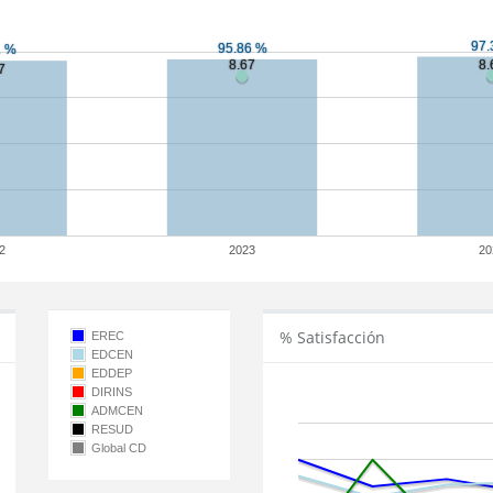
2
2023
20
% Satisfacción
EREC
EDCEN
EDDEP
DIRINS
ADMCEN
RESUD
Global CD