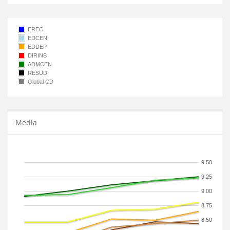
EREC
EDCEN
EDDEP
DIRINS
ADMCEN
RESUD
Global CD
Media
9.50
9.25
9.00
8.75
8.50