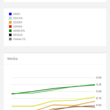
EREC
EDCEN
EDDEP
DIRINS
ADMCEN
RESUD
Global CD
Media
9.50
9.25
9.00
8.75
8.50