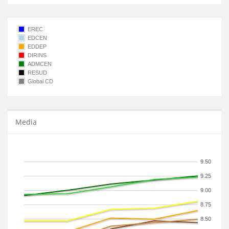
EREC
EDCEN
EDDEP
DIRINS
ADMCEN
RESUD
Global CD
Media
9.50
9.25
9.00
8.75
8.50