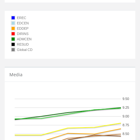
EREC
EDCEN
EDDEP
DIRINS
ADMCEN
RESUD
Global CD
Media
9.50
9.25
9.00
8.75
8.50