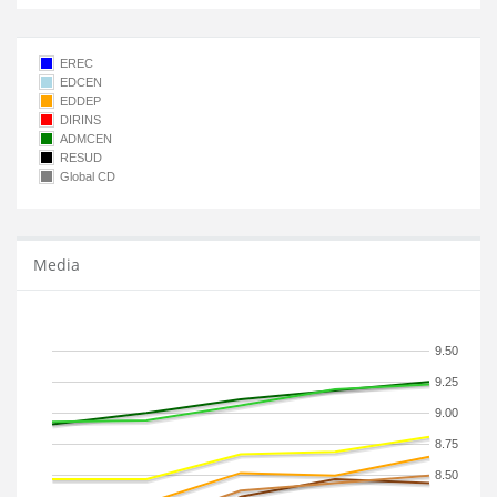
EREC
EDCEN
EDDEP
DIRINS
ADMCEN
RESUD
Global CD
Media
9.50
9.25
9.00
8.75
8.50